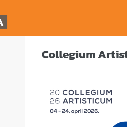
A
Collegium Artis