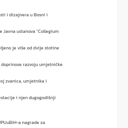
ti i dizajnera u Bosni i
 te Javna ustanova “Collegium
ljeno je više od dvije stotine
o doprinose razvoju umjetničke
roj zvanica, umjetnika i
stacije i njen dugogodišnji
LUPUuBiH-a nagrade za