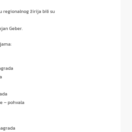
regionalnog žirija bili su
mjan Geber.
ijama:
agrada
a
rada
e – pohvala
 nagrada