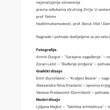
najznačajnija ostvarenja
prema odlukama stručnog žirija. U sastavu 
prof. Fehim
Hadžimuhamedović, prof. Borut Vild i Da
Nagrade i pohvale dodijeljene su po sekc
Fotografija
Armin Durgut – “Sarajevo zagađenje“ – n
Zoran Lešić – “Buđenje proljeća“ – pohval
Grafički dizajn
Emir Durmišević – “Kraljevi Bosne“ – nag
Aleksandra Nina Knežević – oprema knjig
Vanesa Prodanović-Durmišević – pohvala
Modni dizajn
Ljiljana Majkić – “Taktilna arhitektura“ –