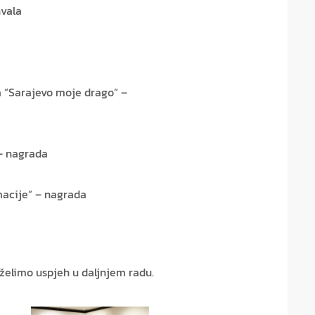
hvala
a “Sarajevo moje drago“ –
– nagrada
macije“ – nagrada
elimo uspjeh u daljnjem radu.