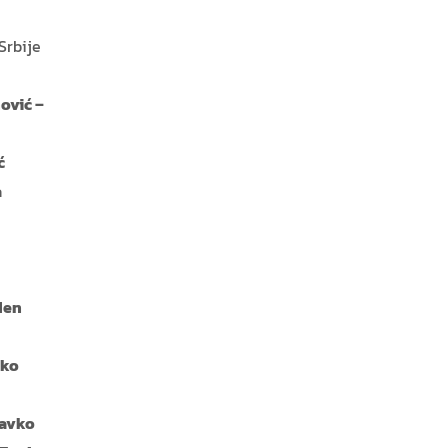
Srbije
ović –
ć
a
den
nko
avko