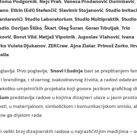
Tomo Podgornik
,
Nejc Prah
,
Vanesa Prodanović
Durmišević
,
rano
,
Etbin (Edi) Stefančič
,
Slavimir Stojanović
,
Studio Imitac
Serdarević)
,
Studio Laboratorium
,
Studio Multipraktik
,
Studio
udio
,
Dorijan Šiško
,
Škart
,
Oleg Šuran
,
Goran Trbuljak
,
Trio
ković
,
Borut Vild
,
Matjaž Vipotnik
,
Jugoslav Vlahović
,
Ivana
ko Vuleta Djukanov
,
ZEKCrew
,
Ajna Zlatar
,
Primož Zorko
,
Hr
elle
.
glavlja. Prvo poglavlje,
Snovi i žudnje
bavi se preplitanjem fan
i brendinga, i stvarnog, svakodnevnog života, a radovi odabran
nekoliko umjetničkih projekata koji govore jezikom grafičkog d
 šum
predstavlja radove u kojima dizajneri ulaze u javni prosto
tosti, u materijalnom, simboličkom i komunikacijskom smislu, a
ine ga dijelom rada.
i veliki broj dizajnerskih radova u najrazličitijim medijima – o