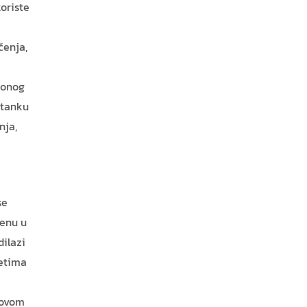
oriste
čenja,
 onog
 tanku
nja,
se
senu u
dilazi
etima
 ovom