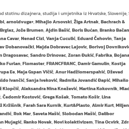
d stotinu dizajnera, studija i umjetnika iz Hrvatske, Slovenije, 
bl
,
arnoldvuga+
,
Mihajlo Arsovski
,
Žiga Artnak
,
Bachrach &
 Brglez,
Jože Brumen
,
Ajdin Bašić
,
Boris Bućan
,
Branko Bačan
ana Cavar
,
Nenad Cizl
,
Vanja Cuculić
,
Eduard Čehovin
,
Tanja
lav Dobanovački
,
Majda Dobravec Lajovic
,
Borivoj Dovnikovi
n Dragosavac
,
Sandro Drinovac
,
Zoran Đukić
,
Fabrika
,
Bojan
ko Furlan
,
Flomaster
,
FRANCFRANC
,
Damir Gamulin
,
Kostja
rupa Ee
,
Maja Gspan Vičič
,
Anur Hadžiomerspahić
,
Dževad
Aldo Ivančić
,
Sanja Iveković
,
Radmila Jovandić Đapić
,
Mihailo
ž Klopčič
,
Aleksandra Nina Knežević
,
Martina Kokovnik
,
Mla
ć
,
Čedomir Kostović
,
Grega Košak
,
Tomato Košir
,
Lina
ž Kržišnik
,
Farah Sara Kurnik
,
Kurt&Plasto
,
Almir Kurt
,
Milje
andić
,
Rok Mar
,
Saveta Mašić
,
Slobodan Mašić
,
Dalibor
n Mujagić
,
Ranko Novak
,
Novi kolektivizem
,
Tina Ocvirk
,
Zdr