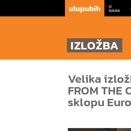
O
NAMA
IZLOŽBA
Velika izlo
FROM THE O
sklopu Euro