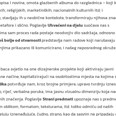
opisa i novina, omota glazbenih albuma do razglednica – koji k
kih, religijskih, marketinških, nacionalnih kulturnih itd; i
u, stavljaju ih u neobične kontekste, transformiraju njihova zna
tafore i slično. Poglavlje
Uhvaćeni na djelu
suočava nas s
jima sam proces rada postaje neodvojiv dio sadržaja, odnosno
oš bolje od stvarnosti
predstavlja nam radove koji narušavaju
njima prikazano ili komunicirano, i našeg neposrednog okruže
baca svjetlo na one dizajnerske projekte koji aktiviraju javni
ane načine, kapitalizirajući na osobitostima mjesta na kojima 
lika
potvrđuje nam, kroz brojne primjere, upravo tvrdnju izne
, riječ, verbalna poruka, ima jasnu vizualnu dimenziju koja na
nih značenja. Poglavlje
Strani predmeti
upoznaje nas s predm
im oblikom, formatom, teksturama, itd. toliko odmiču od naših
eluju iznenađujuće, čudno, strano, kao da sasvim ne pripadaju