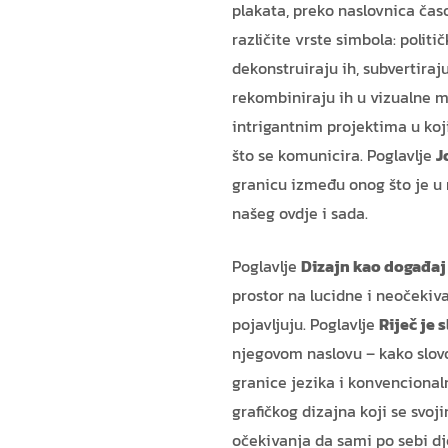
plakata, preko naslovnica čas
različite vrste simbola: politič
dekonstruiraju ih, subvertiraj
rekombiniraju ih u vizualne me
intrigantnim projektima u ko
što se komunicira. Poglavlje
J
granicu između onog što je u 
našeg ovdje i sada.
Poglavlje
Dizajn kao događaj
prostor na lucidne i neočekiv
pojavljuju. Poglavlje
Riječ je s
njegovom naslovu – kako slovo
granice jezika i konvencional
grafičkog dizajna koji se svoj
očekivanja da sami po sebi dj