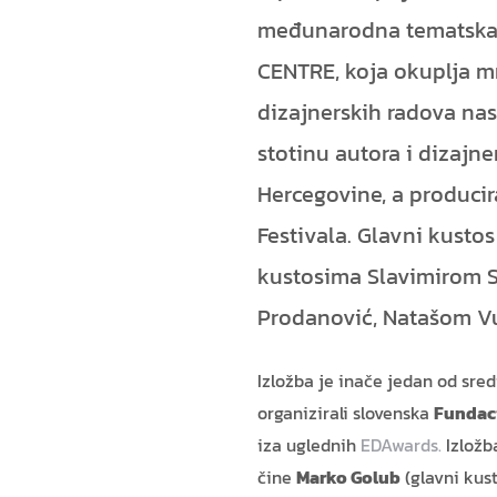
međunarodna tematska 
CENTRE, koja okuplja m
dizajnerskih radova nas
stotinu autora i dizajner
Hercegovine, a produci
Festivala. Glavni kustos
kustosima Slavimirom 
Prodanović, Natašom Vu
Izložba je inače jedan od sre
organizirali slovenska
Fundac
iza uglednih
EDAwards.
Izlož
čine
Marko Golub
(glavni kust