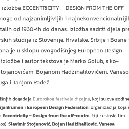
izložba ECCENTRICITY – DESIGN FROM THE OFF-
noge od najzanimljivijih i najnekonvencionalniji
talih od 1960-ih do danas. Izložba sadrži djela pr
skih studija iz Slovenije, Hrvatske, Srbije i Bosne 
rana je u sklopu ovogodišnjeg European Design
 izložbe i autor tekstova je Marko Golub, s ko-
Stojanovićem, Bojanom Hadžihalilovićem, Vanes
ga i Tanjom Radež.
dišnjih događaja
Europskog festivala dizajna
, koji su ove godin
ija Brumen
i
European Design Federation
, organizacija koja 
ba
Eccentricity – Design from the off-centre
, čiji kustoski tim
os),
Slavimir Stojanović
,
Bojan Hadžihalilović
,
Vanesa