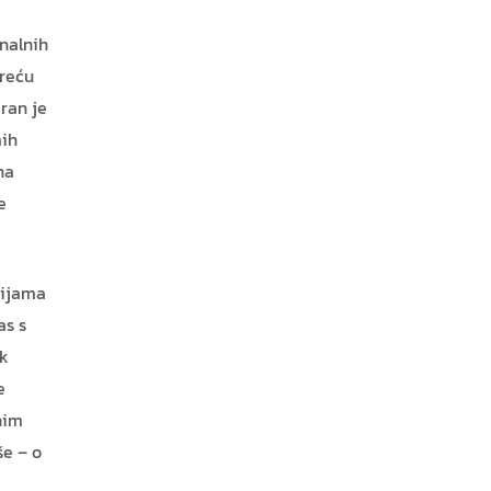
nalnih
kreću
ran je
mih
na
e
cijama
as s
ok
e
nim
še – o