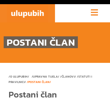
POSTANI ČLAN
/O ULUPUBIH/
/UPRAVNA TIJELA/
/
ČLANOVI/
/
STATUTI I
PRAVILNICI/
/POSTANI ČLAN/
Postani član