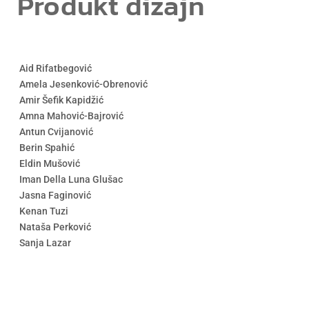
Produkt dizajn
Aid Rifatbegović
Amela Jesenković-Obrenović
Amir Šefik Kapidžić
ja
Amna Mahović-Bajrović
Antun Cvijanović
Berin Spahić
Eldin Mušović
Iman Della Luna Glušac
Jasna Faginović
Kenan Tuzi
Nataša Perković
Sanja Lazar