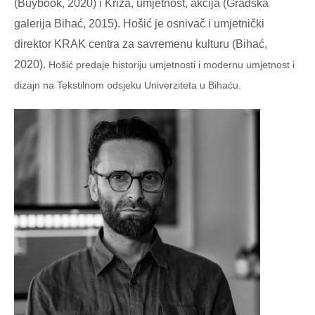
(Buybook, 2020) i Kriza, umjetnost, akcija (Gradska
galerija Bihać, 2015). Hošić je osnivač i umjetnički
direktor KRAK centra za savremenu kulturu (Bihać,
2020).
Hošić predaje historiju umjetnosti i modernu umjetnost i
dizajn na Tekstilnom odsjeku Univerziteta u Bihaću.