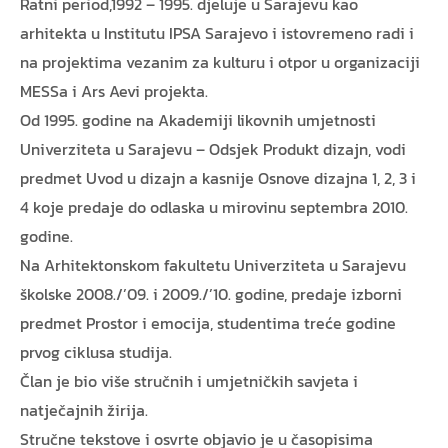
Ratni period,1992 – 1995. djeluje u Sarajevu kao
arhitekta u Institutu IPSA Sarajevo i istovremeno radi i
na projektima vezanim za kulturu i otpor u organizaciji
MESSa i Ars Aevi projekta.
Od 1995. godine na Akademiji likovnih umjetnosti
Univerziteta u Sarajevu – Odsjek Produkt dizajn, vodi
predmet Uvod u dizajn a kasnije Osnove dizajna 1, 2, 3 i
4 koje predaje do odlaska u mirovinu septembra 2010.
godine.
Na Arhitektonskom fakultetu Univerziteta u Sarajevu
školske 2008./’09. i 2009./’10. godine, predaje izborni
predmet Prostor i emocija, studentima treće godine
prvog ciklusa studija.
Član je bio više stručnih i umjetničkih savjeta i
natječajnih žirija.
Stručne tekstove i osvrte objavio je u časopisima