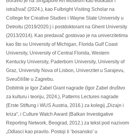
Boravio je na Singapore Art Museum kao edukator i
istraživač (2024.), kao Fulbright Visiting Scholar na
College for Creative Studies i Wayne State University u
Detroitu (2019/2020.) i postdoktorant na Ghent University
(2013/2014). Kao predavač gostovao je na univerzitetima
kao što su University of Michigan, Florida Gulf Coast
University, University of Central Florida, Western
Kentucky University, Paderborn University, University of
Graz, University Nova of Lisbon, Univerzitet u Sarajevu,
Sveučilište u Zagrebu.
Dobitnik je Igor Zabel Grant nagrade (Igor Zabel društvo
za kulturu i teoriju, 2024.), Patterns Lectures nagrade
(Erste Stiftung i WUS Austria, 2016.) za kolegij „Dizajn i
kriza“, i Culture Watch Award (Balkan Investigative
Reporting Network, Beograd, 2012.) za tekst pod nazivom
„Odlasci kao pravilo. Postoji li ‘bosansko’ u