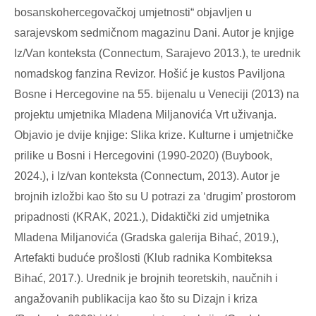
bosanskohercegovačkoj umjetnosti“ objavljen u
sarajevskom sedmičnom magazinu Dani. Autor je knjige
Iz/Van konteksta (Connectum, Sarajevo 2013.), te urednik
nomadskog fanzina Revizor. Hošić je kustos Paviljona
Bosne i Hercegovine na 55. bijenalu u Veneciji (2013) na
projektu umjetnika Mladena Miljanovića Vrt uživanja.
Objavio je dvije knjige: Slika krize. Kulturne i umjetničke
prilike u Bosni i Hercegovini (1990-2020) (Buybook,
2024.), i Iz/van konteksta (Connectum, 2013). Autor je
brojnih izložbi kao što su U potrazi za ‘drugim’ prostorom
pripadnosti (KRAK, 2021.), Didaktički zid umjetnika
Mladena Miljanovića (Gradska galerija Bihać, 2019.),
Artefakti buduće prošlosti (Klub radnika Kombiteksa
Bihać, 2017.). Urednik je brojnih teoretskih, naučnih i
angažovanih publikacija kao što su Dizajn i kriza