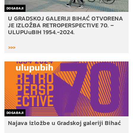
DOGAĐAJI
U GRADSKOJ GALERIJI BIHAĆ OTVORENA
JE IZLOŽBA RETROPERSPECTIVE 70. –
ULUPUuBIH 1954.-2024.
>>>
DOGAĐAJI
Najava izložbe u Gradskoj galeriji Bihać