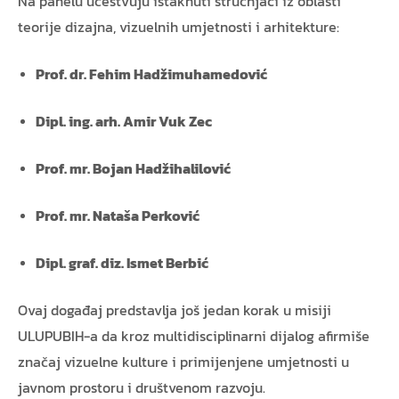
Na panelu učestvuju istaknuti stručnjaci iz oblasti
teorije dizajna, vizuelnih umjetnosti i arhitekture:
Prof. dr. Fehim Hadžimuhamedović
Dipl. ing. arh. Amir Vuk Zec
Prof. mr. Bojan Hadžihalilović
Prof. mr. Nataša Perković
Dipl. graf. diz. Ismet Berbić
Ovaj događaj predstavlja još jedan korak u misiji
ULUPUBIH-a da kroz multidisciplinarni dijalog afirmiše
značaj vizuelne kulture i primijenjene umjetnosti u
javnom prostoru i društvenom razvoju.