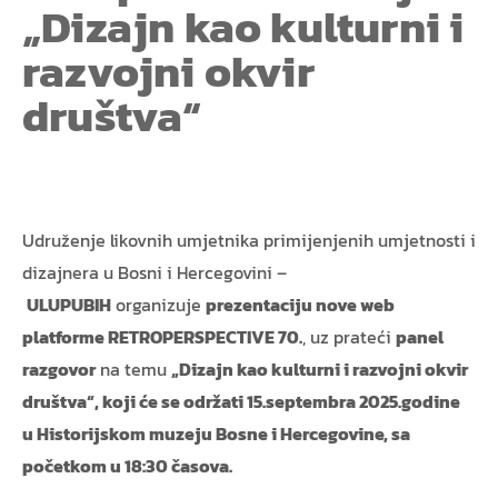
„Dizajn kao kulturni i
razvojni okvir
društva“
Udruženje likovnih umjetnika primijenjenih umjetnosti i
dizajnera u Bosni i Hercegovini –
ULUPUBIH
organizuje
prezentaciju nove web
platforme RETROPERSPECTIVE 70.
, uz prateći
panel
razgovor
na temu
„Dizajn kao kulturni i razvojni okvir
društva“, koji će se održati 15.septembra 2025.godine
u
Historijskom muzeju Bosne i Hercegovine, sa
početkom u
18:30 časova.