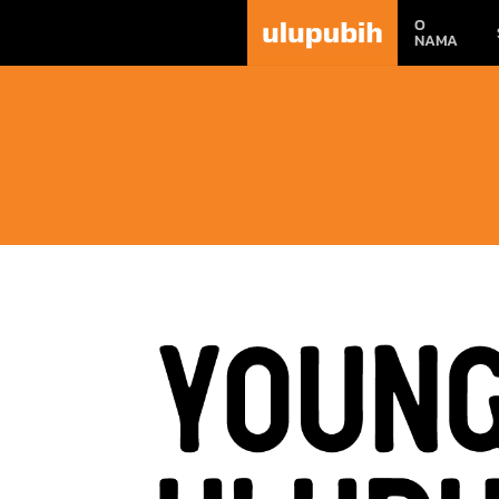
O
NAMA