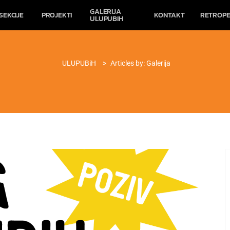
GALERIJA
SEKCIJE
PROJEKTI
KONTAKT
RETROPE
ULUPUBIH
ULUPUBiH
>
Articles by: Galerija