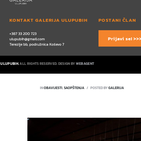
KONTAKT GALERIJA ULUPUBIH
POSTANI ČLAN
+387 33 200 723
Prijavi se! >>
ulupubih@gmail.com
Terezije bb, podružnica Koševo 7
 ULUPUBIH.
ALL RIGHTS RESERVED. DESIGN BY
WEBAGENT
IN
OBAVIJESTI
,
SAOPŠTENJA
POSTED BY
GALERIJA