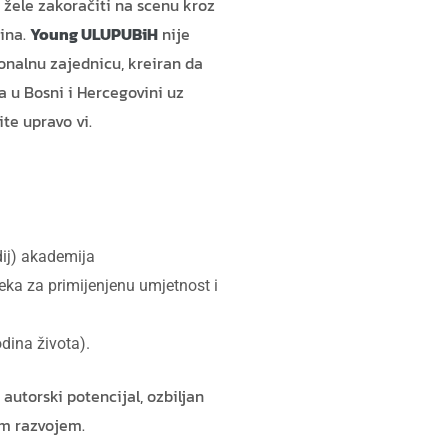
 žele zakoračiti na scenu kroz
ina.
Young ULUPUBiH
nije
onalnu zajednicu, kreiran da
 u Bosni i Hercegovini uz
te upravo vi.
ij) akademija
eka za primijenjenu umjetnost i
dina života).
autorski potencijal, ozbiljan
im razvojem.