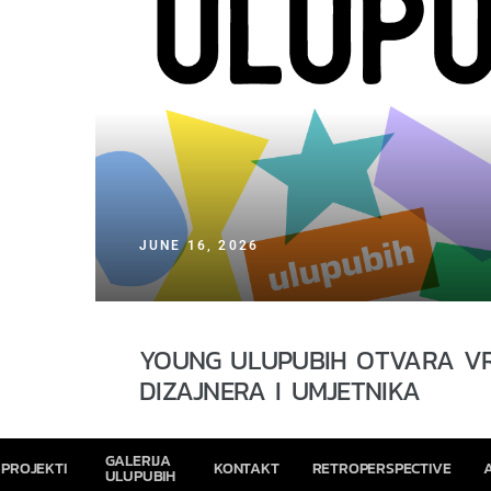
ja
JUNE 16, 2026
YOUNG ULUPUBIH OTVARA VR
DIZAJNERA I UMJETNIKA
GALERIJA
PROJEKTI
KONTAKT
RETROPERSPECTIVE
ULUPUBIH