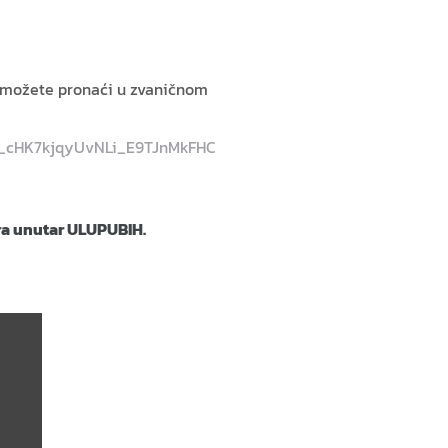
e možete pronaći u zvaničnom
/1x_cHK7kjqyUvNLi_E9TJnMkFHC
a unutar ULUPUBIH.