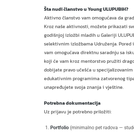
Šta nudi članstvo u Young ULUPUBiH?
Aktivno članstvo vam omogućava da gradit
Kroz naše aktivnosti, možete prikazati sv
godišnjoj izložbi mladih u Galeriji ULUPU
selektivnim izložbama Udruženja. Pored iz
vam omogućava direktnu saradnju sa isku
koji će vam kroz mentorstvo pružiti drago
dobijate pravo učešća u specijalizovanim
edukativnim programima zatvorenog tipa
unapređujete svoja znanja i vještine.
Potrebna dokumentacija
Uz prijavu je potrebno priložiti:
Portfolio
(minimalno pet radova — studen