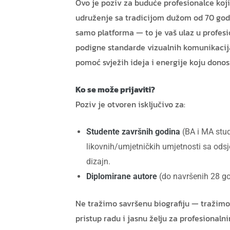
Ovo je poziv za buduće profesionalce koji
udruženje sa tradicijom dužom od 70 god
samo platforma — to je vaš ulaz u profesi
podigne standarde vizualnih komunikacija
pomoć svježih ideja i energije koju donosi
Ko se može prijaviti?
Poziv je otvoren isključivo za:
Studente završnih godina
(BA i MA stud
likovnih/umjetničkih umjetnosti sa odsj
dizajn.
Diplomirane autore
(do navršenih 28 go
Ne tražimo savršenu biografiju — tražimo 
pristup radu i jasnu želju za profesionaln