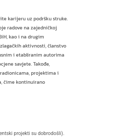
e karijeru uz podršku struke.
oje radove na zajedničkoj
BiH, kao i na drugim
lagačkih aktivnosti, članstvo
snim i etabliranim autorima
cjene savjete. Takođe,
 radionicama, projektima i
, čime kontinuirano
tski projekti su dobrodošli).