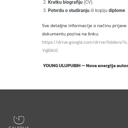
Kratku biografiju
(CV).
Potvrdu o studiranju
ili kopiju
diplome
.
Sve detaljne informacije o načinu prijav
dokumentu poziva na linku:
https://drive.google.com/drive/folders
YqBWJC
YOUNG ULUPUBIH — Nova energija autor