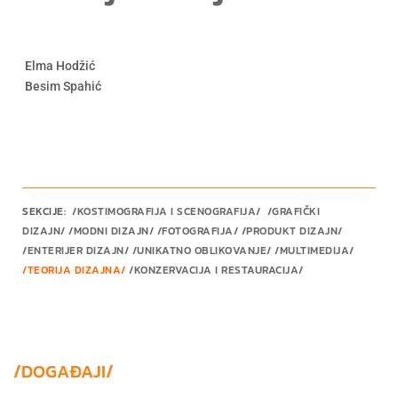
Elma Hodžić
Besim Spahić
ja
SEKCIJE:
/KOSTIMOGRAFIJA I SCENOGRAFIJA/
/GRAFIČKI
DIZAJN/
/
MODNI DIZAJN
/ /
FOTOGRAFIJA
/ /
PRODUKT DIZAJN
/
/
ENTERIJER DIZAJN
/ /
UNIKATNO OBLIKOVANJE
/
/
MULTIMEDIJA
/
/
TEORIJA DIZAJNA
/
/KONZERVACIJA I RESTAURACIJA/
/DOGAĐAJI/