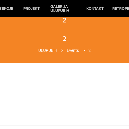
GALERIJA
SEKCIJE
PROJEKTI
KONTAKT
RETROPE
ULUPUBIH
2
2
ULUPUBiH
>
Events
>
2