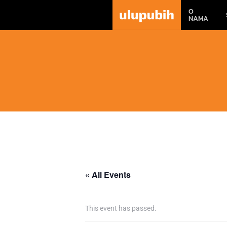
O
NAMA
« All Events
This event has passed.