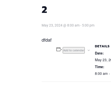
2
May 23, 2024 @ 8:00 am
-
5:00 pm
ja
dfdaf
DETAILS
Add to calendar
Date:
May 23, 2
Time:
8:00 am -