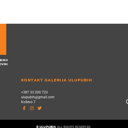
JENIH
OVINI
KONTAKT GALERIJA ULUPUBIH
+387 33 200 723
ulupubih@gmail.com
Koševo 7
© ULUPUBIH.
ALL RIGHTS RESERVED.