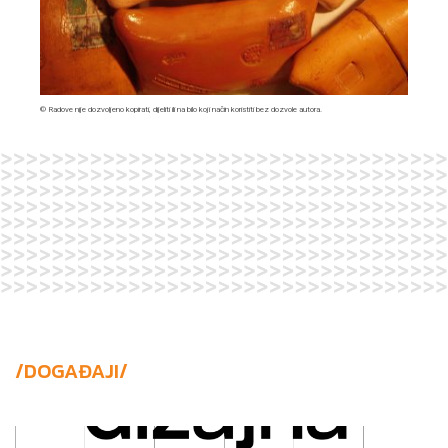
© Radove nije dozvoljeno kopirati, dijeliti ili na bilo koji način koristiti bez dozvole autora.
/DOGAĐAJI/