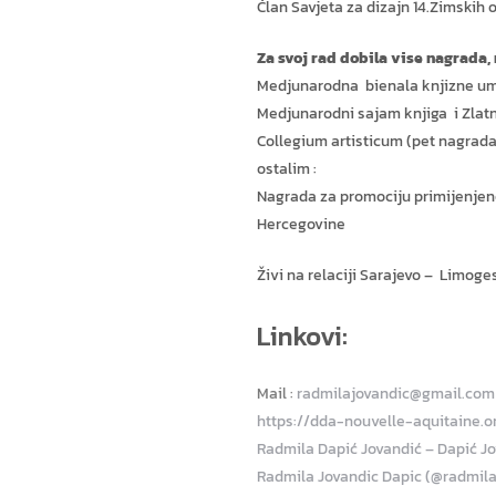
Član Savjeta za dizajn 14.Zimskih o
Za svoj rad dobila vise nagrada,
Medjunarodna bienala knjizne umje
Medjunarodni sajam knjiga i Zla
Collegium artisticum (pet nagrada
ostalim :
Nagrada za promociju primijenjen
Hercegovine
Živi na relaciji Sarajevo – Limoge
Linkovi:
Mail :
radmilajovandic@gmail.com
https://dda-nouvelle-aquitaine.o
Radmila Dapić Jovandić – Dapić J
Radmila Jovandic Dapic (@radmilad