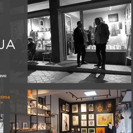
evo
stima
>>