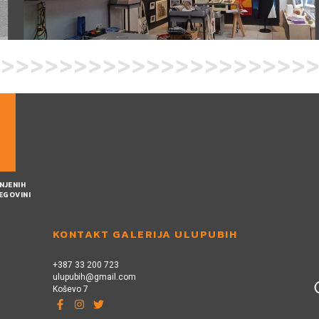
NJENIH
CEGOVINI
KONTAKT GALERIJA ULUPUBIH
+387 33 200 723
ulupubih@gmail.com
Koševo 7