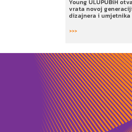
Young ULUPUBiH otv
vrata novoj generacij
dizajnera i umjetnika
>>>