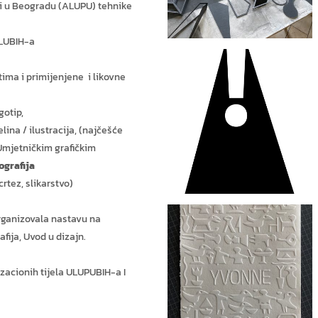
 i u Beogradu (ALUPU) tehnike
ULUBIH-a
tima i primijenjene i likovne
gotip,
lina / ilustracija, (najčešće
 Umjetničkim grafičkim
ografija
crtez, slikarstvo)
rganizovala nastavu na
fija, Uvod u dizajn.
zacionih tijela ULUPUBIH-a I