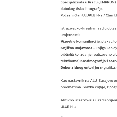
Specijalizirala u Pragu (UMPRUM)
dubokog tiska i litografije.
Počasni član ULUPUBIH-a / Clan 
Istrazivacko-kreativni rad u oblas
umjetnosti :
ja
Vizuelne komunikacije
, plakat, lo
Knjižna umjetnost
– knjiga kao cje
bibliofilsko izdanje realizovano u
tehnikama)
Kostimografija i scen
Dekor zidnog enterijera
(grafika, 
Kao nastavnik na ALU-Sarajevo o
predmetima: Grafika knjige, Tipogra
Aktivno ucestvovala u radu organi
ULUBIH-a