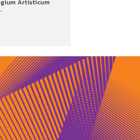
egium Artisticum
.