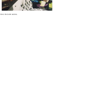
titi bez dozvole autora.