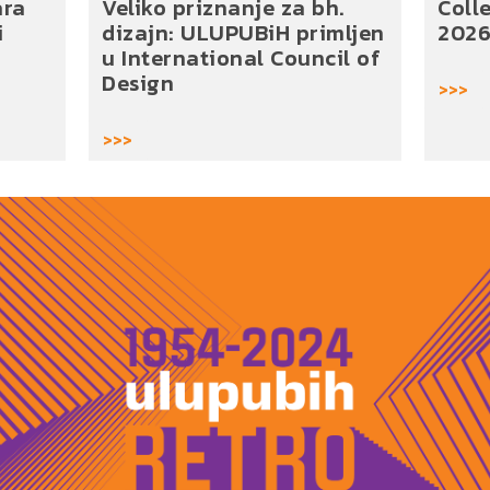
ara
Veliko priznanje za bh.
Coll
i
dizajn: ULUPUBiH primljen
2026
u International Council of
Design
>>>
>>>