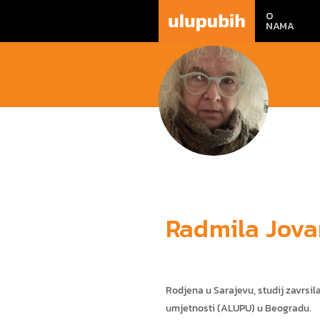
O
NAMA
Radmila Jova
Rodjena u Sarajevu, studij zavrsil
umjetnosti (ALUPU) u Beogradu.