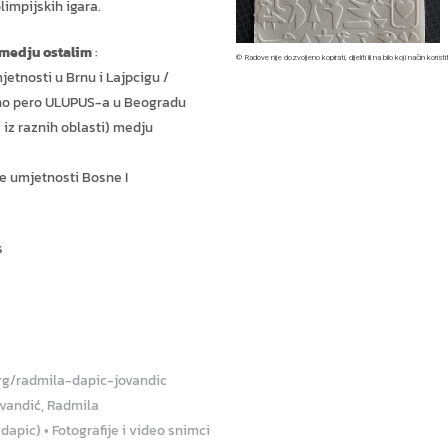
limpijskih igara.
 medju ostalim
:
© Radove nije dozvoljeno kopirati, dijeliti ili na bilo koji način koris
tnosti u Brnu i Lajpcigu /
tno pero ULUPUS-a u Beogradu
 iz raznih oblasti) medju
e umjetnosti Bosne I
s
rg/radmila-dapic-jovandic
ovandić, Radmila
apic) • Fotografije i video snimci