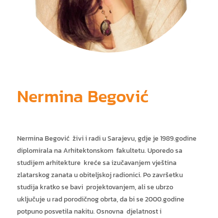
ja
Nermina Begović
Nermina Begović živi i radi u Sarajevu, gdje je 1989.godine
diplomirala na Arhitektonskom fakultetu. Uporedo sa
studijem arhitekture kreće sa izučavanjem vještina
zlatarskog zanata u obiteljskoj radionici. Po završetku
studija kratko se bavi projektovanjem, ali se ubrzo
uključuje u rad porodičnog obrta, da bi se 2000.godine
potpuno posvetila nakitu. Osnovna djelatnost i