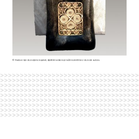
© Radove nije dozvoljeno kopirati, dijeliti ili na bilo koji način koristiti bez dozvole autora.