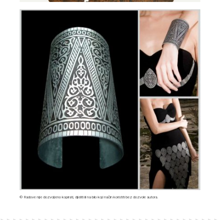
© Radove nije dozvoljeno kopirati, dijeliti ili na bilo koji način koristiti bez dozvole autora.