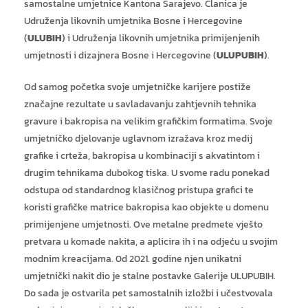
samostalne umjetnice Kantona Sarajevo. Članica je
Udruženja likovnih umjetnika Bosne i Hercegovine
(
ULUBIH
) i Udruženja likovnih umjetnika primijenjenih
umjetnosti i dizajnera Bosne i Hercegovine (
ULUPUBIH
).
Od samog početka svoje umjetničke karijere postiže
značajne rezultate u savladavanju zahtjevnih tehnika
gravure i bakropisa na velikim grafičkim formatima. Svoje
umjetničko djelovanje uglavnom izražava kroz medij
grafike i crteža, bakropisa u kombinaciji s akvatintom i
drugim tehnikama dubokog tiska. U svome radu ponekad
odstupa od standardnog klasičnog pristupa grafici te
koristi grafičke matrice bakropisa kao objekte u domenu
primijenjene umjetnosti. Ove metalne predmete vješto
pretvara u komade nakita, a aplicira ih i na odjeću u svojim
modnim kreacijama. 0d 2021. godine njen unikatni
umjetnički nakit dio je stalne postavke Galerije ULUPUBIH.
Do sada je ostvarila pet samostalnih izložbi i učestvovala