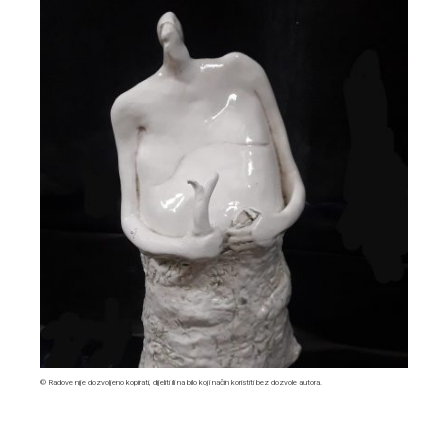
© Radove nije dozvoljeno kopirati, dijeliti ili na bilo koji način koristiti bez dozvole autora.