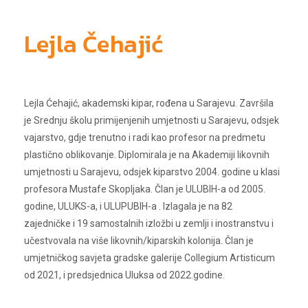
Lejla Čehajić
ja
Lejla Ćehajić, akademski kipar, rođena u Sarajevu. Završila
je Srednju školu primijenjenih umjetnosti u Sarajevu, odsjek
vajarstvo, gdje trenutno i radi kao profesor na predmetu
plastično oblikovanje. Diplomirala je na Akademiji likovnih
umjetnosti u Sarajevu, odsjek kiparstvo 2004. godine u klasi
profesora Mustafe Skopljaka. Član je ULUBIH-a od 2005.
godine, ULUKS-a, i ULUPUBIH-a . Izlagala je na 82
zajedničke i 19 samostalnih izložbi u zemlji i inostranstvu i
učestvovala na više likovnih/kiparskih kolonija. Član je
umjetničkog savjeta gradske galerije Collegium Artisticum
od 2021, i predsjednica Uluksa od 2022.godine.