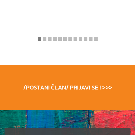
/POSTANI ČLAN/ PRIJAVI SE ! >>>