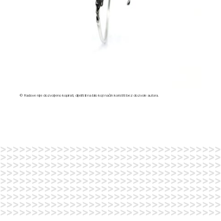
© Radove nije dozvoljeno kopirati, dijeliti ili na bilo koji način koristiti bez dozvole autora.