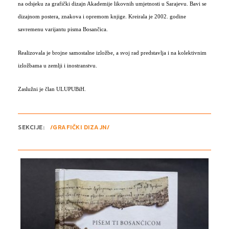
na odsjeku za grafički dizajn Akademije likovnih umjetnosti u Sarajevu. Bavi se
dizajnom postera, znakova i opremom knjige. Kreirala je 2002. godine
savremenu varijantu pisma Bosančica.
Realizovala je brojne samostalne izložbe, a svoj rad predstavlja i na kolektivnim
izložbama u zemlji i inostranstvu.
ja
Zaslužni je član ULUPUBiH.
SEKCIJE:
/GRAFIČKI DIZAJN/