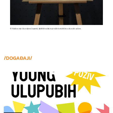
© Radove nije dozvoljeno kopirati, dijeliti ili na bilo koji način koristiti bez dozvole autora.
/DOGAĐAJI/