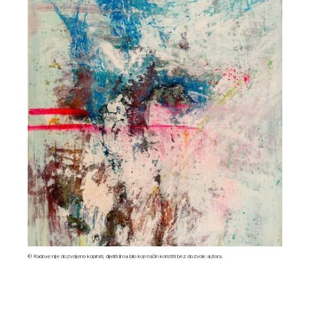
© Radove nije dozvoljeno kopirati, dijeliti ili na bilo koji način koristiti bez dozvole autora.