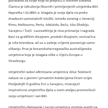
porukama za svijet koje se prepliću u Alisinim slikama.
Članica je Udruženja likovnih i primijenjenih umjetnika BiH,
Napretka i ULUBIH-a. Izlagala je svoja djela na preko
dvadeset samostalnih izložbi, između ostalog u Veneciji,
Rimu, Melbournu, Pertu, Adelaidu, Beču, Abu Dhabiju,
Sarajevu i Tuzli. Laureatkinja je niza priznanja i nagrada.
Bavi se grafičkim dizajnom, produkt dizajnom, osnivačica
je više brendova, ali se u zadnje vrijeme posvećuje samo
slikanju. Prva je bosanskohercegovačka australijanska
umjetnica koja je izlagala slike u Vijeću Evrope u
Strazburgu.
Umjetnički radovi afirmisane umjetnice Alise Teletović
nalaze se u javnim i privatnim kolekcijama širom svijet.
Posljednjih 12 godina živi u Sarajevu, stvarajući
inspirativna umjetnička djela u svom ateljeu promovišući
svoju umjetnost i van BIH.
Umjetničko djelovanje i razvoj umjetnice možete pratiti na