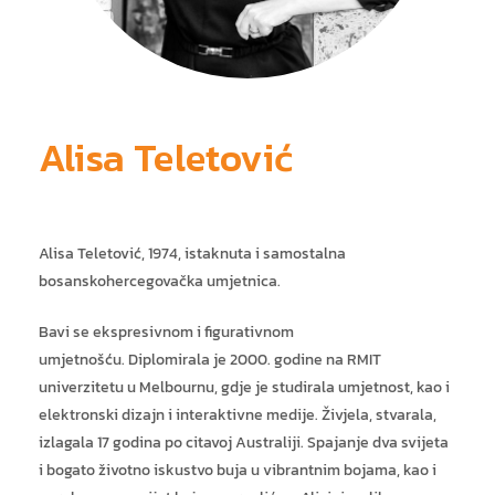
Alisa Teletović
ja
Alisa Teletović, 1974, istaknuta i samostalna
bosanskohercegovačka umjetnica.
Bavi se ekspresivnom i figurativnom
umjetnošću. Diplomirala je 2000. godine na RMIT
univerzitetu u Melbournu, gdje je studirala umjetnost, kao i
elektronski dizajn i interaktivne medije. Živjela, stvarala,
izlagala 17 godina po citavoj Australiji. Spajanje dva svijeta
i bogato životno iskustvo buja u vibrantnim bojama, kao i