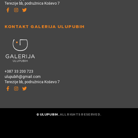
Terezije bb, podružnica Koševo 7
KONTAKT GALERIJA ULUPUBIH
+387 33 200 723
ulupubih@gmail.com
Terezije bb, podružnica Koševo 7
© ULUPUBIH.
ALL RIGHTS RESERVED.