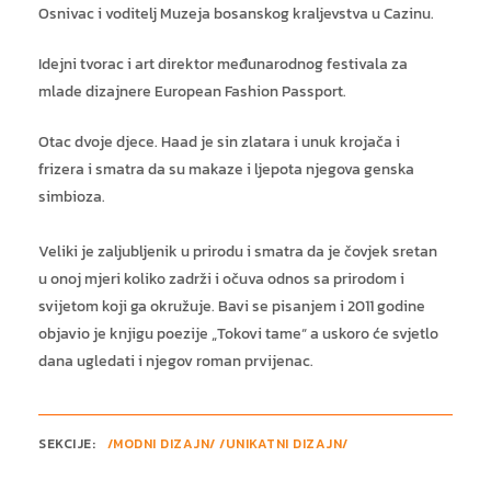
Osnivac i voditelj Muzeja bosanskog kraljevstva u Cazinu.
Idejni tvorac i art direktor međunarodnog festivala za
mlade dizajnere European Fashion Passport.
Otac dvoje djece. Haad je sin zlatara i unuk krojača i
frizera i smatra da su makaze i ljepota njegova genska
simbioza.
Veliki je zaljubljenik u prirodu i smatra da je čovjek sretan
u onoj mjeri koliko zadrži i očuva odnos sa prirodom i
svijetom koji ga okružuje. Bavi se pisanjem i 2011 godine
objavio je knjigu poezije „Tokovi tame“ a uskoro će svjetlo
dana ugledati i njegov roman prvijenac.
SEKCIJE:
/MODNI DIZAJN/ /UNIKATNI DIZAJN/