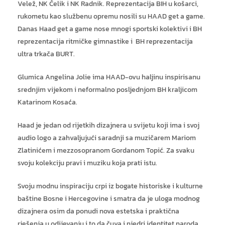
Velež, NK Čelik i NK Radnik. Reprezentacija BIH u košarci,
rukometu kao službenu opremu nosili su HAAD get a game.
Danas Haad get a game nose mnogi sportski kolektivi i BH
reprezentacija ritmičke gimnastike i BH reprezentacija
ultra trkača BURT.
Glumica Angelina Jolie ima HAAD-ovu haljinu inspirisanu
srednjim vijekom i neformalno posljednjom BH kraljicom
Katarinom Kosaća.
Haad je jedan od rijetkih dizajnera u svijetu koji ima i svoj
audio logo a zahvaljujući saradnji sa muzičarem Mariom
Zlatinićem i mezzosopranom Gordanom Topić. Za svaku
svoju kolekciju pravi i muziku koja prati istu.
Svoju modnu inspiraciju crpi iz bogate historiske i kulturne
baštine Bosne i Hercegovine i smatra da je uloga modnog
dizajnera osim da ponudi nova estetska i praktična
rješenja u odijevanju i to da čuva i njedri identitet naroda