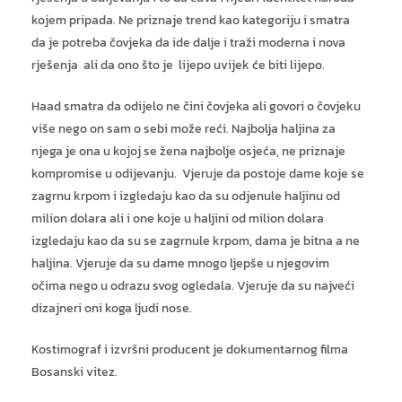
kojem pripada. Ne priznaje trend kao kategoriju i smatra
da je potreba čovjeka da ide dalje i traži moderna i nova
rješenja ali da ono što je lijepo uvijek će biti lijepo.
Haad smatra da odijelo ne čini čovjeka ali govori o čovjeku
više nego on sam o sebi može reći. Najbolja haljina za
njega je ona u kojoj se žena najbolje osjeća, ne priznaje
kompromise u odijevanju. Vjeruje da postoje dame koje se
zagrnu krpom i izgledaju kao da su odjenule haljinu od
milion dolara ali i one koje u haljini od milion dolara
izgledaju kao da su se zagrnule krpom, dama je bitna a ne
haljina. Vjeruje da su dame mnogo ljepše u njegovim
očima nego u odrazu svog ogledala. Vjeruje da su najveći
dizajneri oni koga ljudi nose.
Kostimograf i izvršni producent je dokumentarnog filma
Bosanski vitez.