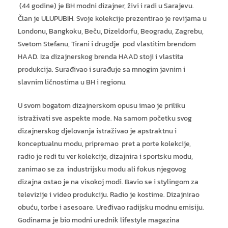
(44 godine) je BH modni dizajner, živi i radi u Sarajevu.
Član je ULUPUBIH. Svoje kolekcije prezentirao je revijama u
Londonu, Bangkoku, Beču, Dizeldorfu, Beogradu, Zagrebu,
Svetom Stefanu, Tirani i drugdje pod vlastitim brendom
HAAD. Iza dizajnerskog brenda HAAD stoji i vlastita
produkcija. Surađivao i surađuje sa mnogim javnim i
slavnim ličnostima u BH i regionu.
U svom bogatom dizajnerskom opusu imao je priliku
istraživati sve aspekte mode. Na samom početku svog
dizajnerskog djelovanja istraživao je apstraktnu i
konceptualnu modu, pripremao pret a porte kolekcije,
radio je redi tu ver kolekcije, dizajnira i sportsku modu,
zanimao se za industrijsku modu ali fokus njegovog
dizajna ostao je na visokoj modi. Bavio se i stylingom za
televizije i video produkciju. Radio je kostime. Dizajnirao
obuću, torbe i asesoare. Uređivao radijsku modnu emisiju.
Godinama je bio modni urednik lifestyle magazina