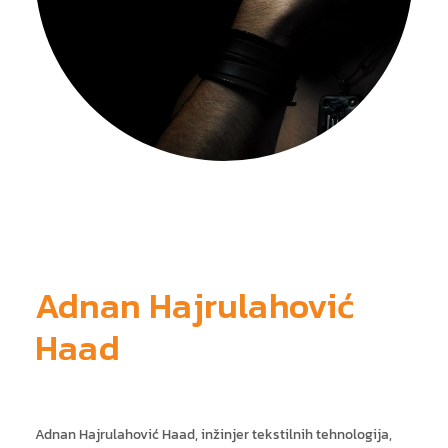
ja
Adnan Hajrulahović
Haad
Adnan Hajrulahović Haad, inžinjer tekstilnih tehnologija,