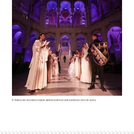
© Radove nije dozvoljeno kopirati, dijeliti ili na bilo koji način koristiti bez dozvole autora.