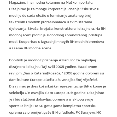
Magazine. Ima modnu kolumnu na Muškom portalu.
Dizajnirao je za mnoge korporacije. Znanje i iskustvo u
modi je do sada uložio u formiranje znatanog broj
tekstilnih i modnih profesionalaca u svim sferama
djelovanja, šivača, krojača, konstruktora i dizajnera. Na BH
modnoj sceni pionir je slobodnog i brendiranog pristupa
modi. Kooperirao u izgradnji mnogih BH modnih brendova
a i same BH modne scene.
Dobitnik je modnog priznanja AzianLinc za najboljeg
dizajnera i dizajn u Taji svili 2005 godine. Haad-ovom
revijom „San o Katarini(Kosača)“ 2008 godine otvoreni su
dani kulture Europe u Beču u čuvenoj bečkoj vijećnici.
Dizajnirao je dres košarkaške reprezentacije BiH u kome je
selekcija U16 osvojila zlato Europe 2015 godine. Dizajnirao
je i bio službeni dobavljać opreme a u sklopu svoje
sportske linije HAAD get a game kompletnu sportsku
opremu za premijerligaše BIH u fudbalu, FK Sarajevo, NK