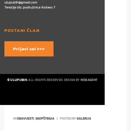
ulupubih@gmail.com
Terezije bb, podružnica Koševo 7
POSTANI ČLAN
Prijavi se! >>>
© ULUPUBIH.
ALL RIGHTS RESERVED. DESIGN BY
WEBAGENT
IN
OBAVIJESTI
,
SAOPŠTENJA
POSTED BY
GALERIJA