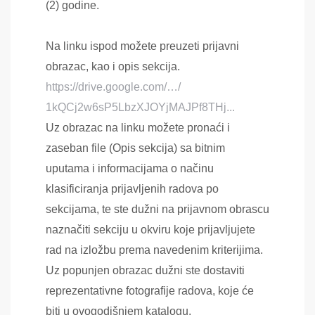
(2) godine.
Na linku ispod možete preuzeti prijavni
obrazac, kao i opis sekcija.
https://drive.google.com/…/
1kQCj2w6sP5LbzXJOYjMAJPf8THj..
.
Uz obrazac na linku možete pronaći i
zaseban file (Opis sekcija) sa bitnim
uputama i informacijama o načinu
klasificiranja prijavljenih radova po
sekcijama, te ste dužni na prijavnom obrascu
naznačiti sekciju u okviru koje prijavljujete
rad na izložbu prema navedenim kriterijima.
Uz popunjen obrazac dužni ste dostaviti
reprezentativne fotografije radova, koje će
biti u ovogodišnjem katalogu.