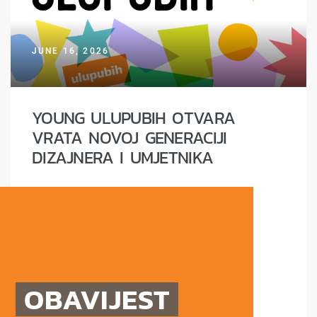
JUNE 16, 2026
ja
YOUNG ULUPUBIH OTVARA
VRATA NOVOJ GENERACIJI
DIZAJNERA I UMJETNIKA
OBAVIJEST