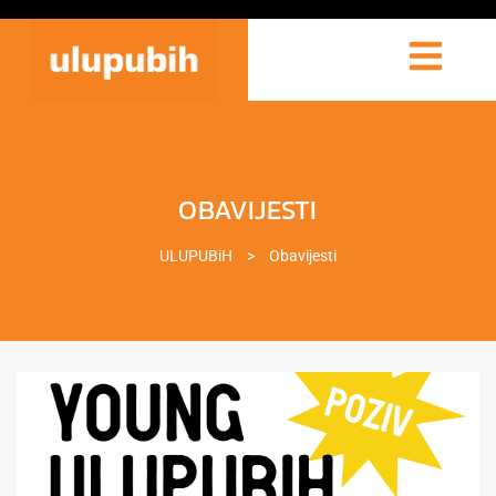
OBAVIJESTI
ULUPUBiH
>
Obavijesti