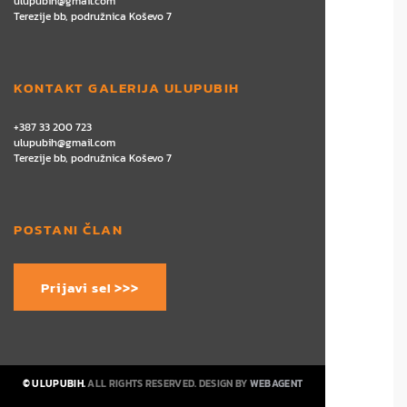
ulupubih@gmail.com
Terezije bb, podružnica Koševo 7
KONTAKT GALERIJA ULUPUBIH
+387 33 200 723
ulupubih@gmail.com
Terezije bb, podružnica Koševo 7
POSTANI ČLAN
Prijavi se! >>>
© ULUPUBIH.
ALL RIGHTS RESERVED. DESIGN BY
WEBAGENT