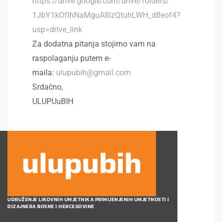
https://drive.google.com/
drive/folders/
1JbY1kOfIhNaMguA8lzQtuhLWH_
d8eof4?
usp=drive_link
Za dodatna pitanja stojimo vam na
raspolaganju putem e-
maila:
ulupubih@gmail.com
Srdačno,
ULUPUuBIH
UDRUŽENJE LIKOVNIH UMJETNIKA PRIMIJENJENIH UMJETNOSTI I
DIZAJNERA BOSNE I HERCEGOVINE