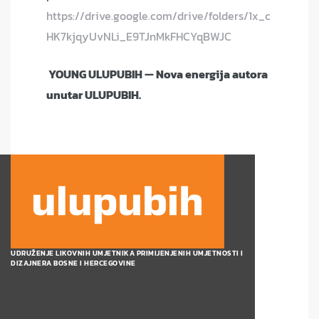
https://drive.google.com/drive/folders/1x_c
HK7kjqyUvNLi_E9TJnMkFHCYqBWJC
YOUNG ULUPUBIH — Nova energija autora
unutar ULUPUBIH.
UDRUŽENJE LIKOVNIH UMJETNIKA PRIMIJENJENIH UMJETNOSTI I
DIZAJNERA BOSNE I HERCEGOVINE