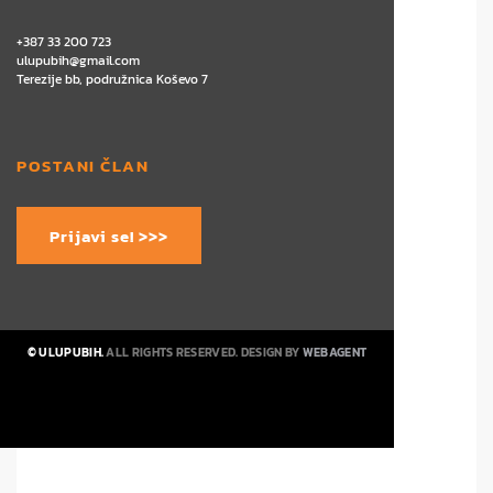
+387 33 200 723
ulupubih@gmail.com
Terezije bb, podružnica Koševo 7
POSTANI ČLAN
Prijavi se! >>>
© ULUPUBIH.
ALL RIGHTS RESERVED. DESIGN BY
WEBAGENT