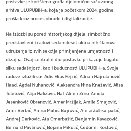
postavke je korištena građa djelomično sačuvanog
arhiva ULUPUBIH-a, koja je početkom 2024. godine
prošla kroz proces obrade i digitalizacije.
Na izložbi su pored historijskog dijela, simbolično
predstavljeni i radovi sedamdeset aktualnih članova
udruženja iz svih sekcija primijenjene umjetnosti i
dizajna. Ovaj centralni dio postavke prikazuje bogatu
sliku sadašnjosti, kao i budućnosti ULUPUBIH-a. Svoje
radove izložili su: Adis Elias Fejzić, Adnan Hajrulahović
Haad, Agdal Nuhanović, Aleksandra Nina Knežević, Alisa
Teletović, Alija Hafizović Haf, Almin Zrno, Amela
Jesenković Obrenović, Amer Mržljak, Amila Smajović,
Amir Berbić, Amna Mahić Bajrović, Amra Zulfikarpašić,
Andrej Đerković, Ata Omerbašić, Benjamin Kavazović,
Bernard Pavlinović, Bojana Mikulić, Čedomir Kostović,