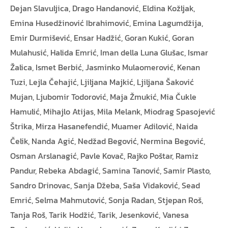
Dejan Slavuljica, Drago Handanović, Eldina Kožljak,
Emina Husedžinović Ibrahimović, Emina Lagumdžija,
Emir Durmišević, Ensar Hadžić, Goran Kukić, Goran
Mulahusić, Halida Emrić, Iman della Luna Glušac, Ismar
Žalica, Ismet Berbić, Jasminko Mulaomerović, Kenan
Tuzi, Lejla Čehajić, Ljiljana Majkić, Ljiljana Šaković
Mujan, Ljubomir Todorović, Maja Žmukić, Mia Čukle
Hamulić, Mihajlo Atijas, Mila Melank, Miodrag Spasojević
Štrika, Mirza Hasanefendić, Muamer Adilović, Naida
Čelik, Nanda Agić, Nedžad Begović, Nermina Begović,
Osman Arslanagić, Pavle Kovač, Rajko Poštar, Ramiz
Pandur, Rebeka Abdagić, Samina Tanović, Samir Plasto,
Sandro Drinovac, Sanja Džeba, Saša Vidaković, Sead
Emrić, Selma Mahmutović, Sonja Radan, Stjepan Roš,
Tanja Roš, Tarik Hodžić, Tarik, Jesenković, Vanesa