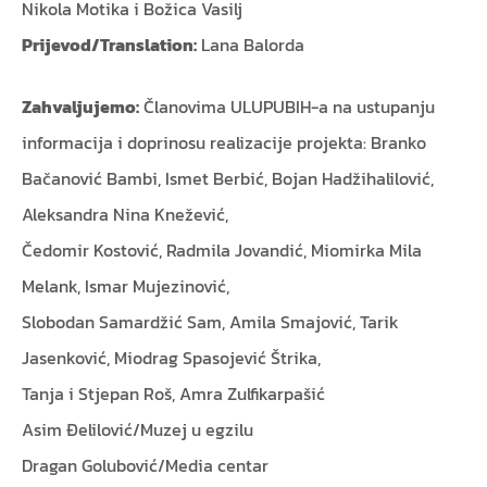
Nikola Motika i Božica Vasilj
Prijevod/Translation:
Lana Balorda
Zahvaljujemo:
Članovima ULUPUBIH-a na ustupanju
informacija i doprinosu realizacije projekta: Branko
Bačanović Bambi, Ismet Berbić, Bojan Hadžihalilović,
Aleksandra Nina Knežević,
Čedomir Kostović, Radmila Jovandić, Miomirka Mila
Melank, Ismar Mujezinović,
Slobodan Samardžić Sam, Amila Smajović, Tarik
Jasenković, Miodrag Spasojević Štrika,
Tanja i Stjepan Roš, Amra Zulfikarpašić
Asim Đelilović/Muzej u egzilu
Dragan Golubović/Media centar