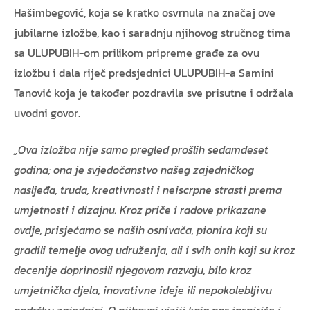
Hašimbegović, koja se kratko osvrnula na značaj ove
jubilarne izložbe, kao i saradnju njihovog stručnog tima
sa ULUPUBIH-om prilikom pripreme građe za ovu
izložbu i dala riječ predsjednici ULUPUBIH-a Samini
Tanović koja je također pozdravila sve prisutne i održala
uvodni govor.
„Ova izložba nije samo pregled prošlih sedamdeset
godina; ona je svjedočanstvo našeg zajedničkog
nasljeđa, truda, kreativnosti i neiscrpne strasti prema
umjetnosti i dizajnu. Kroz priče i radove prikazane
ovdje, prisjećamo se naših osnivača, pionira koji su
gradili temelje ovog udruženja, ali i svih onih koji su kroz
decenije doprinosili njegovom razvoju, bilo kroz
umjetnička djela, inovativne ideje ili nepokolebljivu
podršku zajednici. O njihovoj viziji koja nas inspiriše i