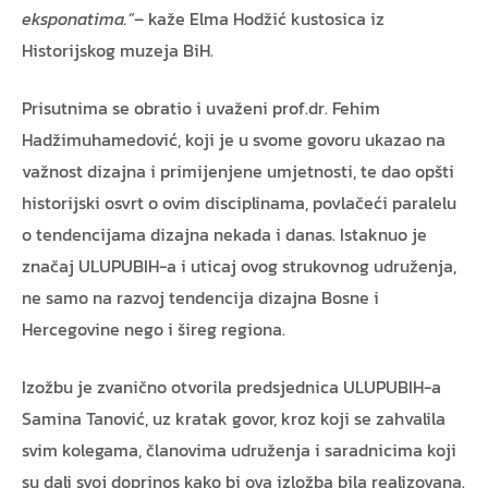
eksponatima.”
– kaže Elma Hodžić kustosica iz
Historijskog muzeja BiH.
Prisutnima se obratio i uvaženi prof.dr. Fehim
Hadžimuhamedović, koji je u svome govoru ukazao na
važnost dizajna i primijenjene umjetnosti, te dao opšti
historijski osvrt o ovim disciplinama, povlačeći paralelu
o tendencijama dizajna nekada i danas. Istaknuo je
značaj ULUPUBIH-a i uticaj ovog strukovnog udruženja,
ne samo na razvoj tendencija dizajna Bosne i
Hercegovine nego i šireg regiona.
Izožbu je zvanično otvorila predsjednica ULUPUBIH-a
Samina Tanović, uz kratak govor, kroz koji se zahvalila
svim kolegama, članovima udruženja i saradnicima koji
su dali svoj doprinos kako bi ova izložba bila realizovana.