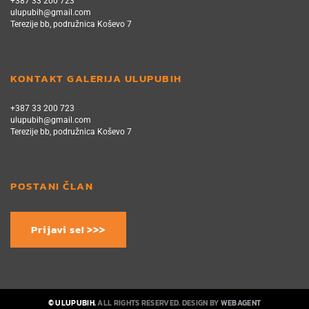
+387 33 200 723
ulupubih@gmail.com
Terezije bb, podružnica Koševo 7
KONTAKT GALERIJA ULUPUBIH
+387 33 200 723
ulupubih@gmail.com
Terezije bb, podružnica Koševo 7
POSTANI ČLAN
Prijavi se! >>>
© ULUPUBIH.
ALL RIGHTS RESERVED. DESIGN BY
WEBAGENT