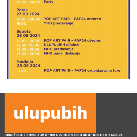
UDRUŽENJE LIKOVNIH UMJETNIKA PRIMIJENJENIH UMJETNOSTI I DIZAJNERA