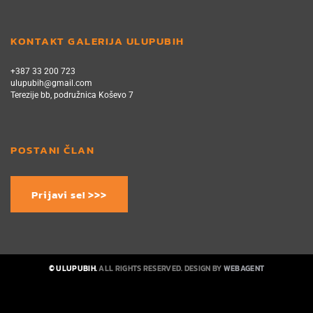
KONTAKT GALERIJA ULUPUBIH
+387 33 200 723
ulupubih@gmail.com
Terezije bb, podružnica Koševo 7
POSTANI ČLAN
Prijavi se! >>>
© ULUPUBIH.
ALL RIGHTS RESERVED. DESIGN BY
WEBAGENT