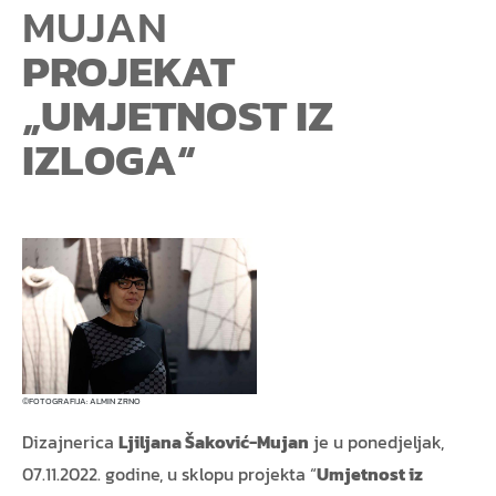
MUJAN
PROJEKAT
„UMJETNOST IZ
IZLOGA“
FOTOGRAFIJA: ALMIN ZRNO
©
Dizajnerica
Ljiljana Šaković-Mujan
je u ponedjeljak,
07.11.2022. godine, u sklopu projekta “
Umjetnost iz