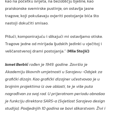
kao na početku svijeta, na bezobličju bjeline, kao
praiskonske svemirske pustinje, on ostavlja jasne
tragove, koji pokušavaju ovjeriti postojanje bića što
nastoji dokučiti smisao.
Pišući, komponirajuću i slikajući mi ostavljamo otiske.
Tragove jedne od mirijada ljudskih jedinki u vječitoj i
veličanstvenoj drami postojanja.“ (
Mile Stojić)
Ismet Berbić
rođen je 1949. godine. Završio je
Akademiju likovnih umjetnosti u Sarajevu -Odsjek za
grafički dizajn. Kao grafički dizajner učestvovao je u
brojnim projektima iz ove oblasti, te je više puta
nagrađivan za svoj rad. U prijeratnom periodu obnašao
je funkciju direktora SARS-a (Svjetlost Sarajevo design
studija). Posljednjih 10 godina se bavi slikarstvom.
Živi i