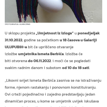
FOTOGRAFIJA: ALMIN ZRNO
©
U sklopu projekta
„Umjetnost iz izloga“
u
ponedjeljak
31.10.2022.
godine sa početkom
u 18 časova u Galeriji
ULUPUBiH-a
bit će upriličeno otvaranje
izložbe
umjetnika Ismeta Berbića
. Izložba će
biti otvorena
do 06.11.2022
. i moći će se pogledati
svakim radnim danom i subotom
od 10 do 18 sati
.
„Likovni svijet Ismeta Berbića zasniva se na istraživanju
forme, njenom rastakanju i ponovnom konstituiranju.
Ovi crteži pojedinačno i zajedno predstavljaju jedan
dinamičan proces, u kome se umjetnik uvijek iskušava