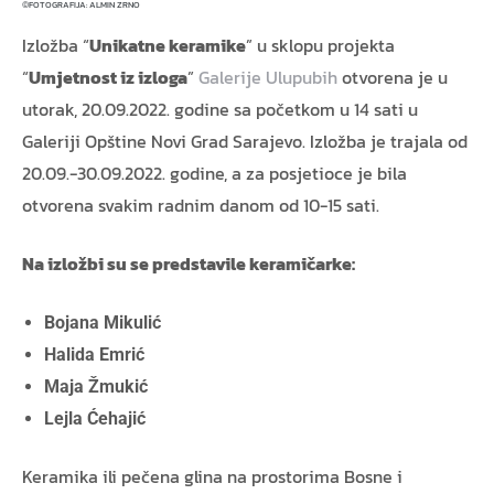
FOTOGRAFIJA: ALMIN ZRNO
©
Izložba “
Unikatne keramike
” u sklopu projekta
“
Umjetnost iz izloga
”
Galerije Ulupubih
otvorena je u
utorak, 20.09.2022. godine sa početkom u 14 sati u
Galeriji Opštine Novi Grad Sarajevo. Izložba je trajala od
20.09.-30.09.2022. godine, a za posjetioce je bila
otvorena svakim radnim danom od 10-15 sati.
Na izložbi su se predstavile keramičarke:
Bojana Mikulić
Halida Emrić
Maja Žmukić
Lejla Ćehajić
Keramika ili pečena glina na prostorima Bosne i