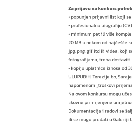
Za prijavu na konkurs potreb
• popunjen prijavni list koji
• profesionalnu biografiju (CV)
• minimum pet ili više komplek
20 MB u nekom od najčešće kor
jpg, png, gif itd ili videa, koj
fotografijama, treba dostaviti 5
• kopiju uplatnice iznosa od 
ULUPUBiH, Terezije bb, Saraj
napomenom „troškovi prijema“
Na ovom konkursu mogu učest
likovne primijenjene umjetnost
Dokumentacija i radovi se ša
ili se mogu predati u Galeriji