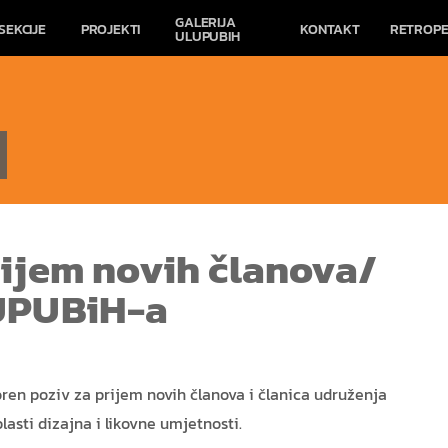
GALERIJA
SEKCIJE
PROJEKTI
KONTAKT
RETROPE
ULUPUBIH
rijem novih članova/
UPUBiH-
a
en poziv za prijem novih članova i članica udruženja
lasti dizajna i likovne umjetnosti.