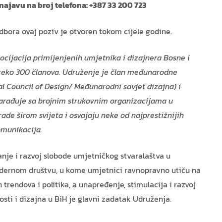
najavu na broj telefona: +387 33 200 723
bora ovaj poziv je otvoren tokom cijele godine.
cijacija primijenjenih umjetnika i dizajnera Bosne i
preko 300 članova. Udruženje je član međunarodne
al Council of Design/ Međunarodni savjet dizajna) i
Sarađuje sa brojnim strukovnim organizacijama u
 rade širom svijeta i osvajaju neke od najprestižnijih
omunikacija.
nje i razvoj slobode umjetničkog stvaralaštva u
ernom društvu, u kome umjetnici ravnopravno utiču na
h trendova i politika, a unapređenje, stimulacija i razvoj
osti i dizajna u BiH je glavni zadatak Udruženja.