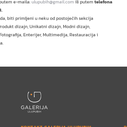
 putem e-maila:
ulupubih@gmail.com
ili putem
telefona
3.
da, biti primljeni u neku od postojećih sekcija
rodukt dizajn, Unikatni dizajn, Modni dizajn,
Fotografija, Enterijer, Multimedija, Restauracija i
a.
KONTAKT GALERIJA ULUPUBIH
P