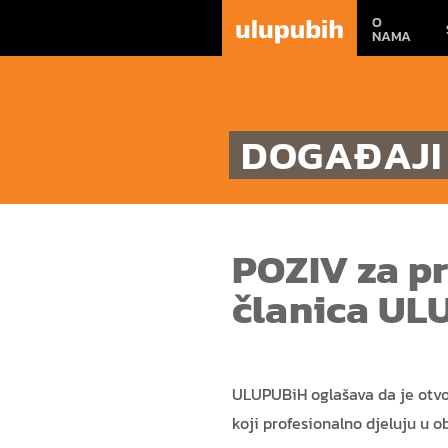
O
NAMA
DOGAĐAJI
POZIV za p
članica UL
ULUPUBiH oglašava da je otvor
koji profesionalno djeluju u ob