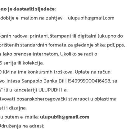
no je dostaviti sljedeće:
 se dobije e-mailom na zahtjev – ulupubih@gmail.com
snih radova: printani, štampani ili digitalni (ukupno do
ištenih standardnih formata za gledanje slika: pdf, pps,
i se lako prenose internetom. Ukoliko se radi o
 serija ili kolekcija.
30 KM na ime konkursnih troškova. Uplate na račun
evo, Intesa Sanpaolo Banka BiH 1549995000416498, sa
 ili u kancelariji ULUPUBiH-a.
vovati bosanskohercegovački stvaraoci u oblastima
i i dizajna.
lju putem e-maila:
ulupubih@gmail.com
 Udruženja na adresi: