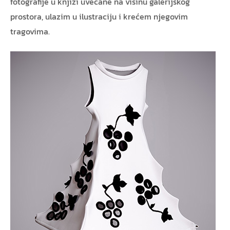
fotografije u knjizi uvećane na visinu galerijskog
prostora, ulazim u ilustraciju i krećem njegovim
tragovima.