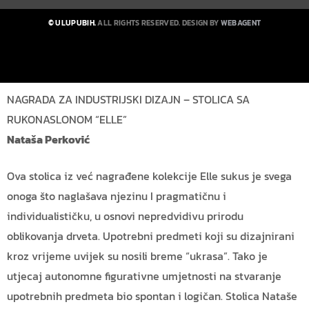
© ULUPUBIH.
ALL RIGHTS RESERVED. DESIGN BY
WEBAGENT
NAGRADA ZA INDUSTRIJSKI DIZAJN – STOLICA SA
RUKONASLONOM “ELLE”
Nataša Perković
Ova stolica iz već nagrađene kolekcije Elle sukus je svega
onoga što naglašava njezinu I pragmatičnu i
individualističku, u osnovi nepredvidivu prirodu
oblikovanja drveta. Upotrebni predmeti koji su dizajnirani
kroz vrijeme uvijek su nosili breme “ukrasa”. Tako je
utjecaj autonomne figurativne umjetnosti na stvaranje
upotrebnih predmeta bio spontan i logičan. Stolica Nataše