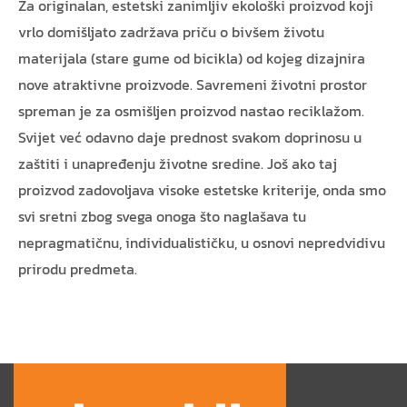
Za originalan, estetski zanimljiv ekološki proizvod koji
vrlo domišljato zadržava priču o bivšem životu
materijala (stare gume od bicikla) od kojeg dizajnira
nove atraktivne proizvode. Savremeni životni prostor
spreman je za osmišljen proizvod nastao reciklažom.
Svijet već odavno daje prednost svakom doprinosu u
zaštiti i unapređenju životne sredine. Još ako taj
proizvod zadovoljava visoke estetske kriterije, onda smo
svi sretni zbog svega onoga što naglašava tu
nepragmatičnu, individualističku, u osnovi nepredvidivu
prirodu predmeta.